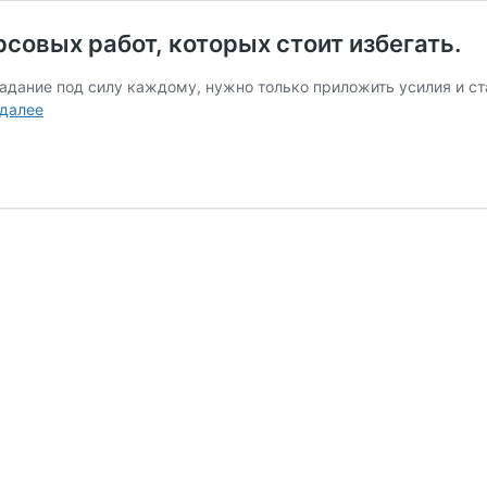
совых работ, которых стоит избегать.
задание под силу каждому, нужно только приложить усилия и с
Типичные
 далее
ошибки
при
выполнении
курсовых
работ,
которых
стоит
избегать.