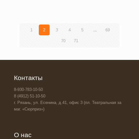
1
2
3
4
5
…
69
70
71
Контакты
8-930-783-10-50
8 (4912) 51-10-50
г. Рязань, ул. Есенина, д.41, офис 3 (пл. Театральная за
маг. «Сюрприз»)
О нас