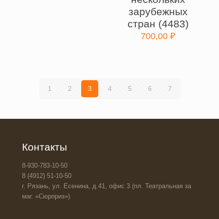
зарубежных
стран (4483)
700,00
₽
1
2
3
4
5
6
7
Контакты
8-930-783-10-50
8 (4912) 51-10-50
г. Рязань, ул. Есенина, д.41, офис 3 (пл. Театральная за
маг. «Сюрприз»)