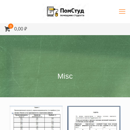
0
0,00 ₽
Misc