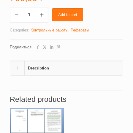
Вызовы
Add to cart
ХХ
века
и
Categories:
Контрольные работы
,
Рефераты
развитие
философии:
Поделиться
экзистенциализм,
неопозитивизм
и
постпозитивизм
Description
(4875)
quantity
Related products