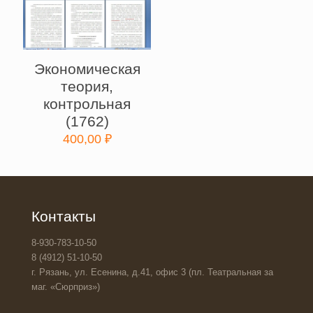
Экономическая
теория,
контрольная
(1762)
400,00
₽
Контакты
8-930-783-10-50
8 (4912) 51-10-50
г. Рязань, ул. Есенина, д.41, офис 3 (пл. Театральная за
маг. «Сюрприз»)