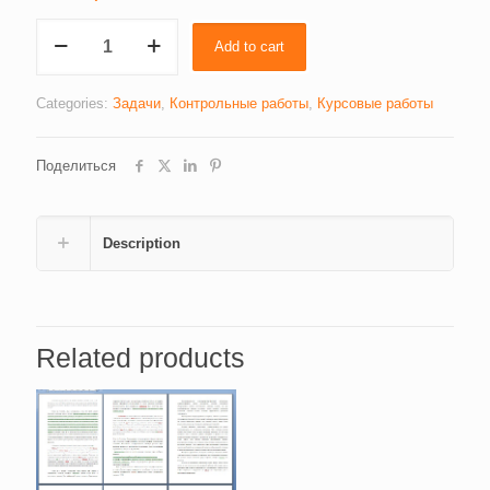
Инвестиционная
Add to cart
стратегия,
курсовая
работа
Categories:
Задачи
,
Контрольные работы
,
Курсовые работы
(4277-
1)
Поделиться
quantity
Description
Related products