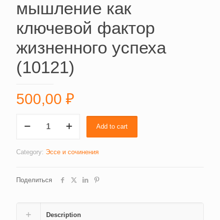
мышление как
ключевой фактор
жизненного успеха
(10121)
500,00
₽
Индивидуальное
Add to cart
мышление
как
ключевой
Category:
Эссе и сочинения
фактор
жизненного
Поделиться
успеха
(10121)
quantity
Description