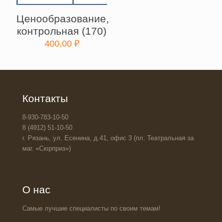
Ценообразование,
контрольная (170)
400,00
₽
Контакты
8-930-783-10-50
8 (4912) 51-10-50
г. Рязань, ул. Есенина, д.41, офис 3 (пл. Театральная за
маг. «Сюрприз»)
О нас
Самые лучшие специалисты по своим темам!