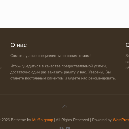
О нас
О
Самые лучшие специалисты по своим темам!
З
з
Чтобы убедиться в качестве предоставляемой услуги,
г.
о
достаточно один раз заказать работу у нас. Уверены, Вы
станете постоянным клиентом и будете нас рекомендовать.
 2026 Betheme by
Muffin group
| All Rights Reserved | Powered by
WordPre