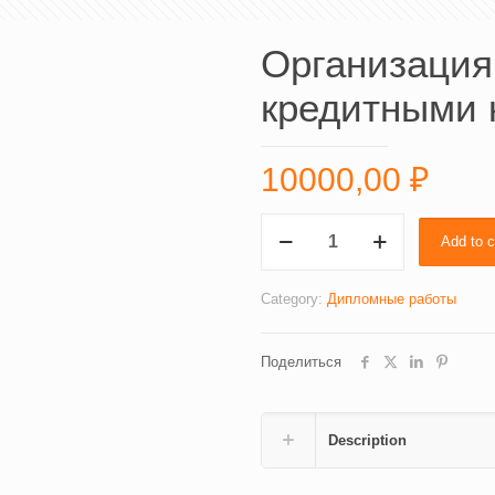
Организация
кредитными 
10000,00
₽
Организация
Add to c
операций
банков
с
Category:
Дипломные работы
кредитными
картами
Поделиться
(10114)
quantity
Description