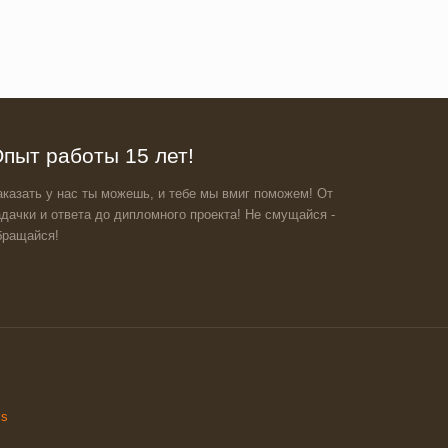
пыт работы 15 лет!
аказать у нас ты можешь, и тебе мы вмиг поможем! От
адачки и ответа до дипломного проекта! Не смущайся -
бращайся!
ss