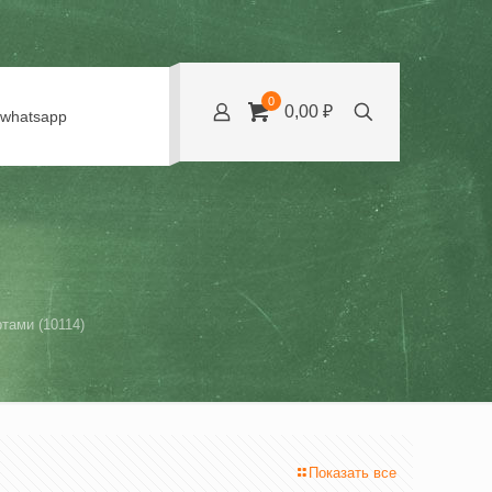
0
0,00 ₽
whatsapp
тами (10114)
Показать все