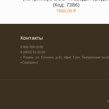
(Код: 7386)
7500,00
₽
Контакты
8-930-783-10-50
8 (4912) 51-10-50
г. Рязань, ул. Есенина, д.41, офис 3 (пл. Театральная за ма
«Сюрприз»)
©