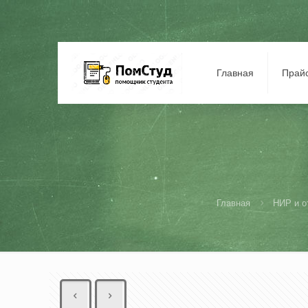
Главная
Прай
Главная
НИР и о