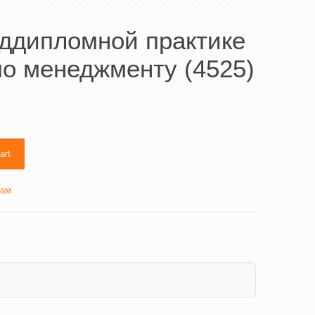
еддипломной практике
о менеджменту (4525)
art
кам