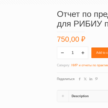
Отчет по пр
для РИБИУ п
750,00
₽
Отчет
Add to c
по
преддипломной
практике
Category:
НИР и отчеты по практи
для
РИБИУ
Поделиться
по
менеджменту
(4525)
quantity
Description