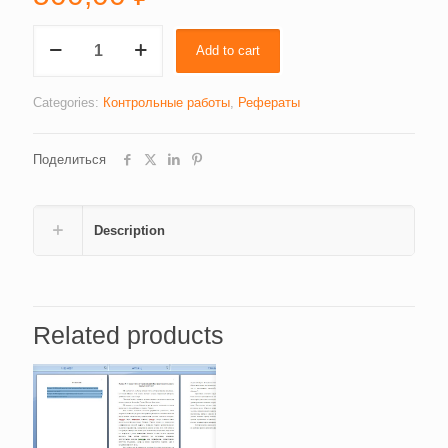
Понятие
Add to cart
и
виды
трудовых
Categories:
Контрольные работы
,
Рефераты
споров
(4167)
Поделиться
quantity
Description
Related products