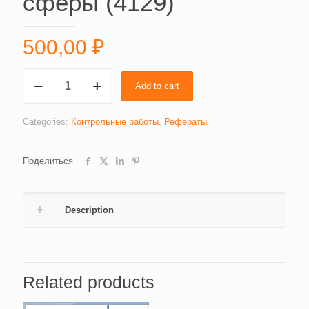
сферы (4129)
500,00
₽
Роль
Add to cart
бюджетов
всех
уровней
Categories:
Контрольные работы
,
Рефераты
в
обеспечении
Поделиться
отраслей
социальной
сферы
(4129)
Description
quantity
Related products