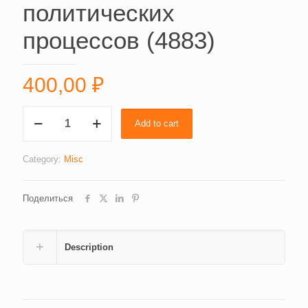
политических
процессов (4883)
400,00
₽
Сравнительный
Add to cart
анализ
целей
исследования
Category:
Misc
в
исследованиях
Поделиться
социально-
экономических
и
политических
Description
процессов
(4883)
quantity