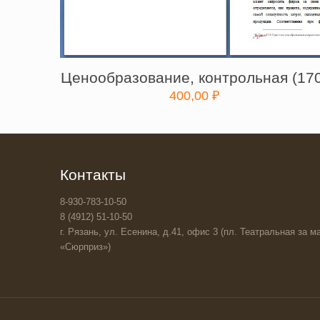
Ценообразование, контрольная (170
400,00
₽
Контакты
8-930-783-10-50
8 (4912) 51-10-50
г. Рязань, ул. Есенина, д.41, офис 3 (пл. Театральная за ма
«Сюрприз»)