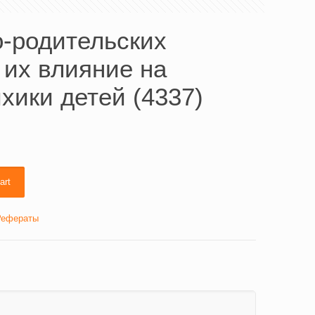
о-родительских
 их влияние на
хики детей (4337)
art
Рефераты