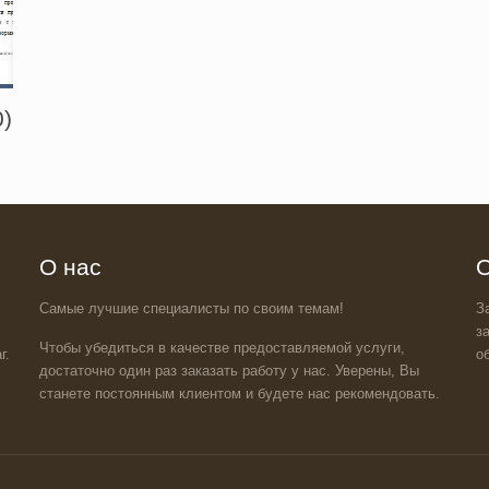
)
О нас
О
Самые лучшие специалисты по своим темам!
З
з
Чтобы убедиться в качестве предоставляемой услуги,
г.
о
достаточно один раз заказать работу у нас. Уверены, Вы
станете постоянным клиентом и будете нас рекомендовать.