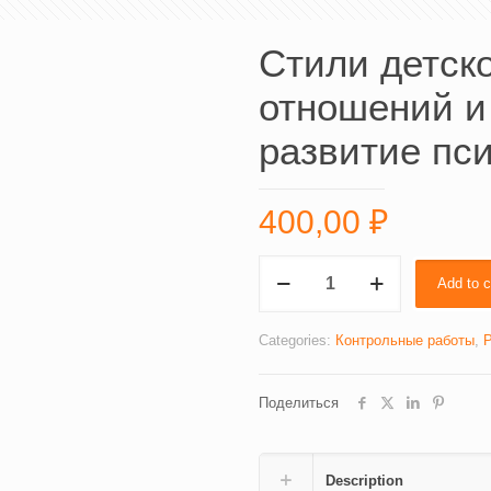
Стили детск
отношений и
развитие пси
400,00
₽
Стили
Add to c
детско-
родительских
отношений
Categories:
Контрольные работы
,
и
их
Поделиться
влияние
на
развитие
психики
Description