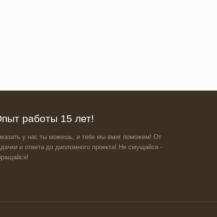
пыт работы 15 лет!
аказать у нас ты можешь, и тебе мы вмиг поможем! От
адачки и ответа до дипломного проекта! Не смущайся -
бращайся!