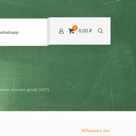
0
0,00 ₽
whatsapp
итие психики детей (4337)
Показать все