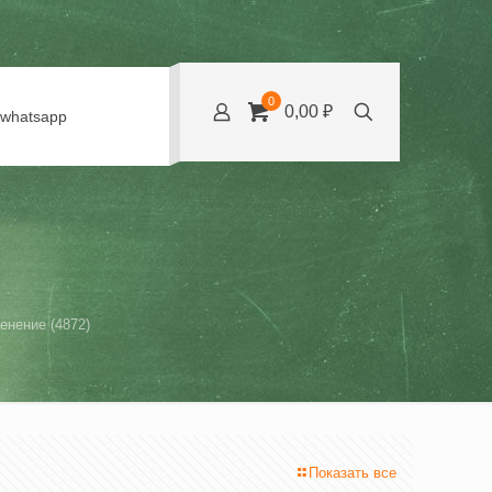
0
0,00 ₽
whatsapp
енение (4872)
Показать все