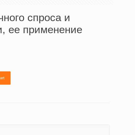
чного спроса и
и, ее применение
art