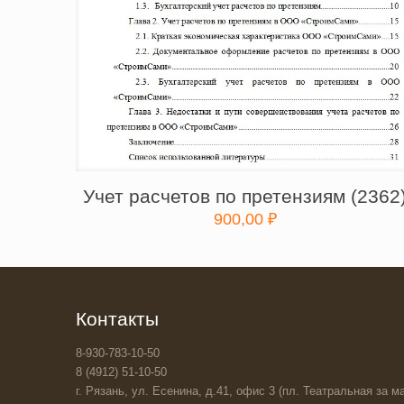
Учет расчетов по претензиям (2362
900,00
₽
Контакты
8-930-783-10-50
8 (4912) 51-10-50
г. Рязань, ул. Есенина, д.41, офис 3 (пл. Театральная за ма