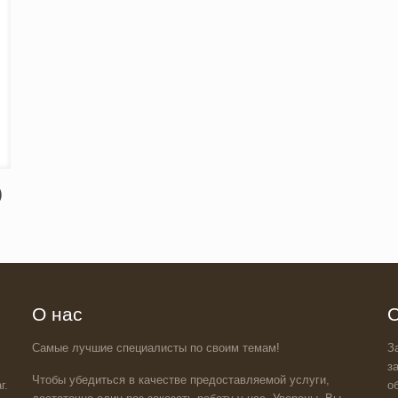
)
О нас
О
Самые лучшие специалисты по своим темам!
З
з
Чтобы убедиться в качестве предоставляемой услуги,
г.
о