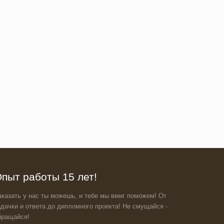
пыт работы 15 лет!
аказать у нас ты можешь, и тебе мы вмиг поможем! От
адачки и ответа до дипломного проекта! Не смущайся -
бращайся!