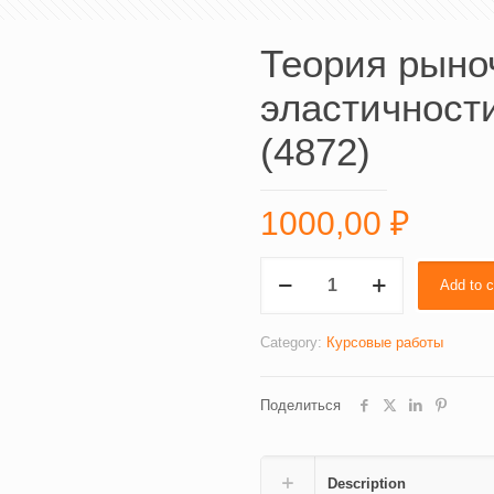
Теория рыно
эластичност
(4872)
1000,00
₽
Теория
Add to c
рыночного
спроса
и
Category:
Курсовые работы
эластичности,
ее
Поделиться
применение
(4872)
quantity
Description