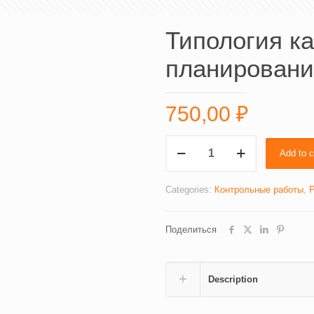
Типология к
планировани
750,00
₽
Типология
Add to c
кадрового
планирования
(4836)
Categories:
Контрольные работы
,
quantity
Поделиться
Description