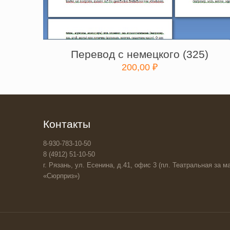
Перевод с немецкого (325)
200,00
₽
Контакты
8-930-783-10-50
8 (4912) 51-10-50
г. Рязань, ул. Есенина, д.41, офис 3 (пл. Театральная за ма
«Сюрприз»)