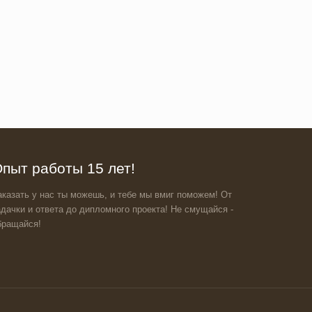
пыт работы 15 лет!
аказать у нас ты можешь, и тебе мы вмиг поможем! От
адачки и ответа до дипломного проекта! Не смущайся -
бращайся!