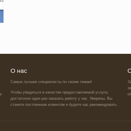
О нас
О
Самые лучшие специалисты по своим темам!
З
з
Чтобы убедиться в качестве предоставляемой услуги,
г.
о
достаточно один раз заказать работу у нас. Уверены, Вы
станете постоянным клиентом и будете нас рекомендовать.