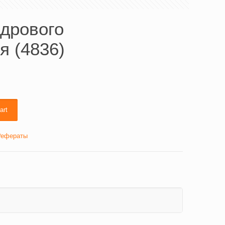
адрового
я (4836)
art
Рефераты