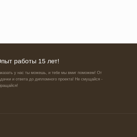
пыт работы 15 лет!
аказать у нас ты можешь, и тебе мы вмиг поможем! От
адачки и ответа до дипломного проекта! Не смущайся -
бращайся!