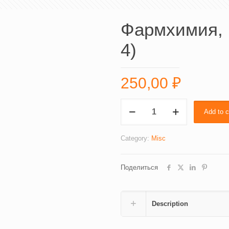
Фармхимия, 
4)
250,00
₽
Фармхимия,
Add to c
готовые
задачи
(4516-
Category:
Misc
4)
quantity
Поделиться
Description