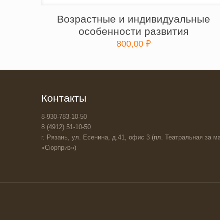
Возрастные и индивидуальные
особенности развития
800,00
₽
Контакты
8-930-783-10-50
8 (4912) 51-10-50
г. Рязань, ул. Есенина, д.41, офис 3 (пл. Театральная за ма
«Сюрприз»)