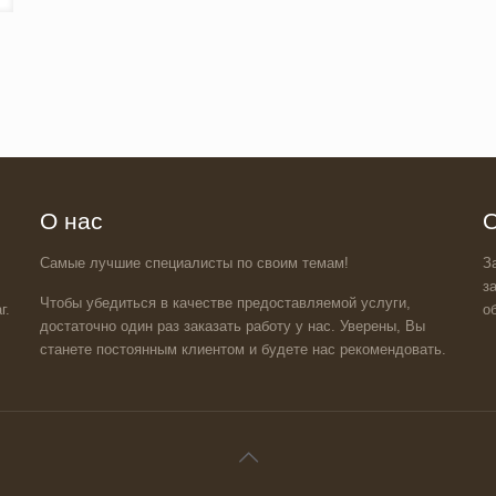
О нас
О
Самые лучшие специалисты по своим темам!
З
з
Чтобы убедиться в качестве предоставляемой услуги,
г.
о
достаточно один раз заказать работу у нас. Уверены, Вы
станете постоянным клиентом и будете нас рекомендовать.