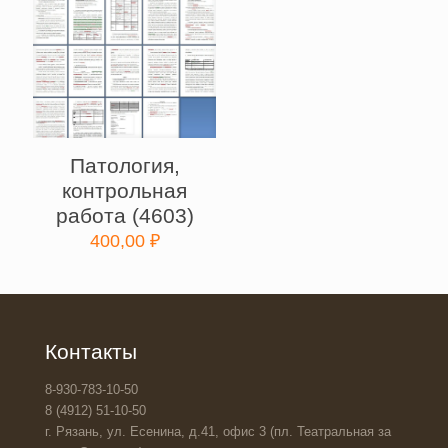
Патология,
контрольная
работа (4603)
400,00
₽
Контакты
8-930-783-10-50
8 (4912) 51-10-50
г. Рязань, ул. Есенина, д.41, офис 3 (пл. Театральная за