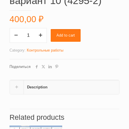
вариант 10 (4295-2)
400,00
₽
Экономическая
Add to cart
теория,
вариант
10
Category:
Контрольные работы
(4295-
2)
Поделиться
quantity
Description
Related products