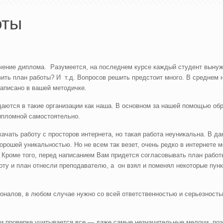
оты
чение диплома. Разумеется, на последнем курсе каждый студент вынуж
вить план работы? И т.д. Вопросов решить предстоит много. В среднем 
 написано в вашей методичке.
аются в такие организации как наша. В основном за нашей помощью обр
дипломной самостоятельно.
чать работу с просторов интернета, но такая работа неуникальна. В да
хорошей уникальностью. Но не всем так везет, очень редко в интернете 
 Кроме того, перед написанием Вам придется согласовывать план работ
оту и план отнесли преподавателю, а он взял и поменял некоторые пунк
оналов, в любом случае нужно со всей ответственностью и серьезность
ри проверке учитывается все — даже самые незначительные мелочи, по