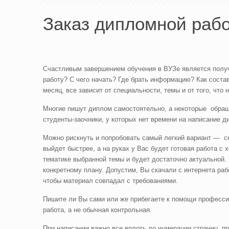
Заказ дипломной раб
Счастливым завершением обучения в ВУЗе является полу
работу? С чего начать? Где брать информацию? Как соста
месяц, все зависит от специальности, темы и от того, что
Многие пишут диплом самостоятельно, а некоторые обращ
студенты-заочники, у которых нет времени на написание 
Можно рискнуть и попробовать самый легкий вариант — ска
выйдет быстрее, а на руках у Вас будет готовая работа с 
тематике выбранной темы и будет достаточно актуальной.
конкретному плану. Допустим, Вы скачали с интернета раб
чтобы материал совпадал с требованиями.
Пишите ли Вы сами или же прибегаете к помощи професси
работа, а не обычная контрольная.
При написании важно все вплоть до нумерации страниц, п