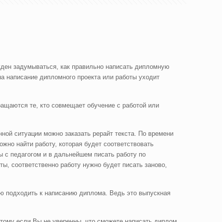
ден задумываться, как правильно написать дипломную
на написание дипломного проекта или работы уходит
ащаются те, кто совмещает обучение с работой или
нной ситуации можно заказать рерайт текста. По времени
можно найти работу, которая будет соответствовать
ы с педагогом и в дальнейшем писать работу по
ты, соответственно работу нужно будет писать заново,
ю подходить к написанию диплома. Ведь это выпускная
этому если Вы не уверенны, что сможете написать диплом