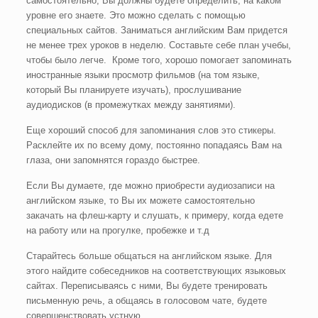
самостоятельно, Вы должны будете определить, на каком
уровне его знаете. Это можно сделать с помощью
специальных сайтов. Заниматься английским Вам придется
не менее трех уроков в неделю. Составьте себе план учебы,
чтобы было легче. Кроме того, хорошо помогает запоминать
иностранные языки просмотр фильмов (на том языке,
который Вы планируете изучать), прослушивание
аудиодисков (в промежутках между занятиями).
Еще хороший способ для запоминания слов это стикеры.
Расклейте их по всему дому, постоянно попадаясь Вам на
глаза, они запомнятся гораздо быстрее.
Если Вы думаете, где можно приобрести аудиозаписи на
английском языке, то Вы их можете самостоятельно
закачать на флеш-карту и слушать, к примеру, когда едете
на работу или на прогулке, пробежке и т.д
Старайтесь больше общаться на английском языке. Для
этого найдите собеседников на соответствующих языковых
сайтах. Переписываясь с ними, Вы будете тренировать
письменную речь, а общаясь в голосовом чате, будете
совершенствовать устную.