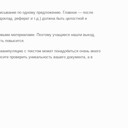
еписывание по одному предложению. Главное — после
доклад, реферат и т.д.) должна быть целостной и
стовыми материалами. Поэтому учащиеся нашли выход,
сть повысится.
ю манипуляцию с текстом может понадобиться очень много
осите проверить уникальность вашего документа, а в