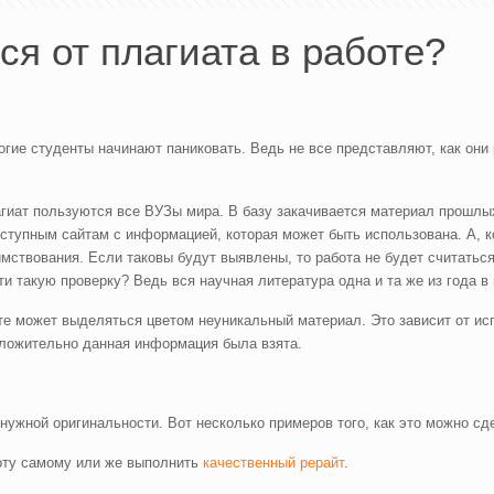
ся от плагиата в работе?
гие студенты начинают паниковать. Ведь не все представляют, как они 
агиат пользуются все ВУЗы мира. В базу закачивается материал прошл
ступным сайтам с информацией, которая может быть использована. А, к
имствования. Если таковы будут выявлены, то работа не будет считатьс
ти такую проверку? Ведь вся научная литература одна и та же из года в 
сте может выделяться цветом неуникальный материал. Это зависит от и
оложительно данная информация была взята.
нужной оригинальности. Вот несколько примеров того, как это можно сд
оту самому или же выполнить
качественный рерайт
.