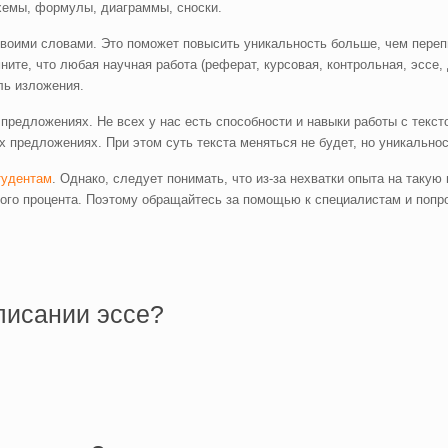
схемы, формулы, диаграммы, сноски.
о своими словами. Это поможет повысить уникальность больше, чем пер
ите, что любая научная работа (реферат, курсовая, контрольная, эссе, 
ль изложения.
 предложениях. Не всех у нас есть способности и навыки работы с тек
 предложениях. При этом суть текста меняться не будет, но уникально
тудентам
. Однако, следует понимать, что из-за нехватки опыта на таку
ного процента. Поэтому обращайтесь за помощью к специалистам и попр
писании эссе?