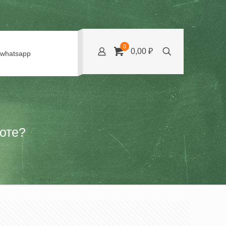
0
0,00 ₽
whatsapp
боте?