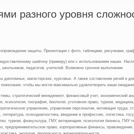
ми разного уровня сложнос
 сопровождение защиты. Презентации с фото, таблицами, рисунками, гр
предоставленному шаблону (примеру) или с использованием наших. Нагл
, школьников, педагогов, учителей. Возможно срочное выполнение.
ы дипломных, магистерских, курсовых. А также составление речей и до
 пожелания, чтобы мы могли максимально удовлетворить ваши ожидани
темы, стратегический менеджмент, финансовый учет, экономический ана
я, психология, география, биология, уголовное право, туризм, медицин
стратегическое управление, управление персоналом, мотивация труда, с
, литература, психодиагностика, введение в профессию, логистика, го
во, туризм, физкультура, ГМУ, ветеринария, психология бизнеса, ГМУ т
ло, предпринимательское право, корпоративные финансы, правоведение
атистика, экология, безопасность жизнедеятельности