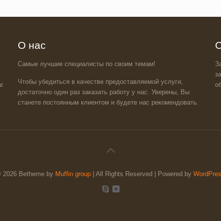
О нас
О
Самые лучшие специалисты по своим темам!
З
з
Чтобы убедиться в качестве предоставляемой услуги,
г.
о
достаточно один раз заказать работу у нас. Уверены, Вы
станете постоянным клиентом и будете нас рекомендовать.
 2026 Betheme by
Muffin group
| All Rights Reserved | Powered by
WordPre