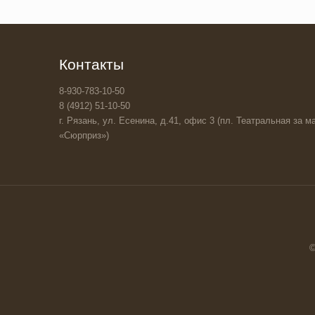
Контакты
8-930-783-10-50
8 (4912) 51-10-50
г. Рязань, ул. Есенина, д.41, офис 3 (пл. Театральная за ма
«Сюрприз»)
©