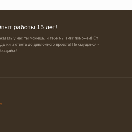
пыт работы 15 лет!
аказать у нас ты можешь, и тебе мы вмиг поможем! От
адачки и ответа до дипломного проекта! Не смущайся -
бращайся!
ss