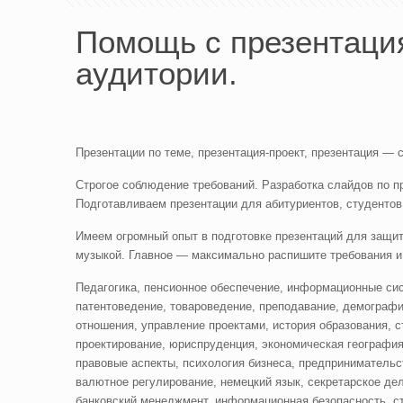
Помощь с презентация
аудитории.
Презентации по теме, презентация-проект, презентация —
Строгое соблюдение требований. Разработка слайдов по 
Подготавливаем презентации для абитуриентов, студентов
Имеем огромный опыт в подготовке презентаций для защит
музыкой. Главное — максимально распишите требования и
Педагогика, пенсионное обеспечение, информационные сис
патентоведение, товароведение, преподавание, демографи
отношения, управление проектами, история образования, 
проектирование, юриспруденция, экономическая география
правовые аспекты, психология бизнеса, предпринимательст
валютное регулирование, немецкий язык, секретарское де
банковский менеджмент, информационная безопасность, ст