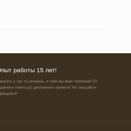
пыт работы 15 лет!
аказать у нас ты можешь, и тебе мы вмиг поможем! От
адачки и ответа до дипломного проекта! Не смущайся -
бращайся!