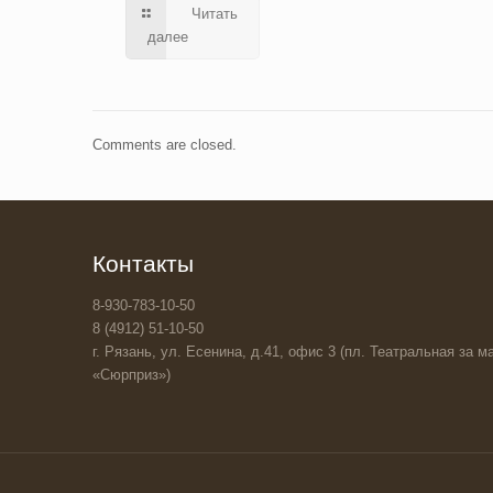
Читать
далее
Comments are closed.
Контакты
8-930-783-10-50
8 (4912) 51-10-50
г. Рязань, ул. Есенина, д.41, офис 3 (пл. Театральная за ма
«Сюрприз»)