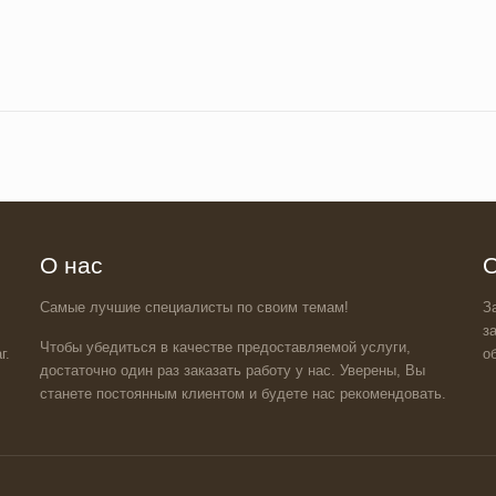
О нас
О
Самые лучшие специалисты по своим темам!
З
з
Чтобы убедиться в качестве предоставляемой услуги,
г.
о
достаточно один раз заказать работу у нас. Уверены, Вы
станете постоянным клиентом и будете нас рекомендовать.