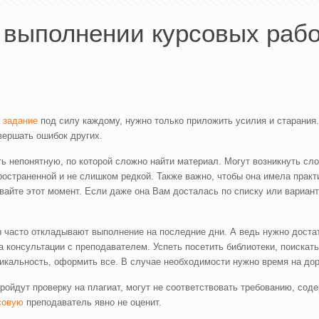
выполнении курсовых работ
 задание
под силу каждому, нужно только приложить усилия и старания
вершать ошибок других.
ь непонятную, по которой сложно найти материал. Могут возникнуть с
ространенной и не слишком редкой. Также важно, чтобы она имела прак
вайте этот момент. Если даже она Вам досталась по списку или вариант
ты часто откладывают выполнение на последние дни. А ведь нужно доста
 консультации с преподавателем. Успеть посетить библиотеки, поискат
уникальность, оформить все. В случае необходимости нужно время на до
 пройдут проверку на плагиат, могут не соответствовать требованию, с
совую
преподаватель явно не оценит.