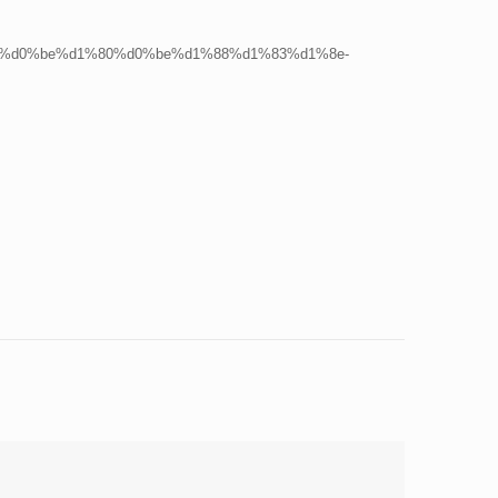
%85%d0%be%d1%80%d0%be%d1%88%d1%83%d1%8e-