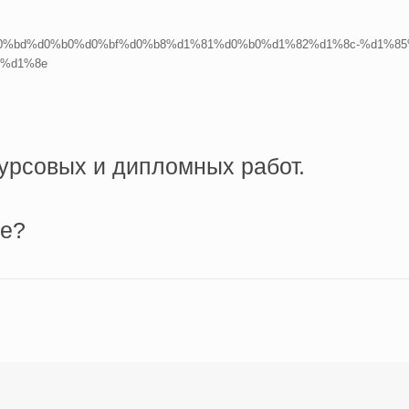
0%ba-%d0%bd%d0%b0%d0%bf%d0%b8%d1%81%d0%b0%d1%82%d1%8c-%d1
%d1%8e
курсовых и дипломных работ.
ке?