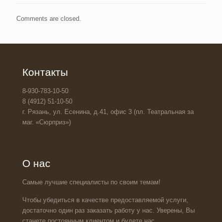
Comments are closed.
Контакты
8-930-783-10-50
8 (4912) 51-10-50
г. Рязань, ул. Есенина, д.41, офис 3 (пл. Театральная за
маг. «Сюрприз»)
О нас
Самые лучшие специалисты по своим темам!
Чтобы убедиться в качестве предоставляемой услуги,
достаточно один раз заказать работу у нас. Уверены, Вы
станете постоянным клиентом и будете нас