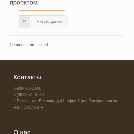
проектом.
Читать далее
Comments are closed.
Контакты
8-930-783-10-50
8 (4912) 51-10-50
г. Рязань, ул. Есенина, д.41, офис 3 (пл. Театральная за
маг. «Сюрприз»)
О нас