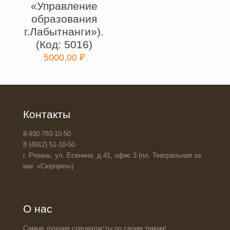
«Управление
образования
г.Лабытнанги»).
(Код: 5016)
5000,00
₽
Контакты
8-930-783-10-50
8 (4912) 51-10-50
г. Рязань, ул. Есенина, д.41, офис 3 (пл. Театральная за
маг. «Сюрприз»)
О нас
Самые лучшие специалисты по своим темам!