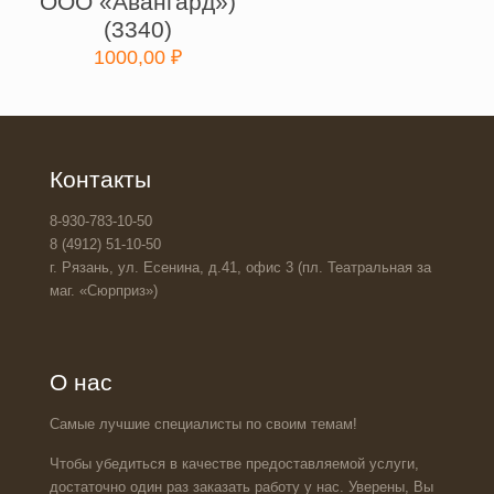
ООО «Авангард»)
(3340)
1000,00
₽
Контакты
8-930-783-10-50
8 (4912) 51-10-50
г. Рязань, ул. Есенина, д.41, офис 3 (пл. Театральная за
маг. «Сюрприз»)
О нас
Самые лучшие специалисты по своим темам!
Чтобы убедиться в качестве предоставляемой услуги,
достаточно один раз заказать работу у нас. Уверены, Вы