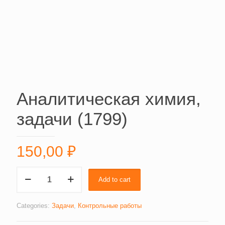
Аналитическая химия,
задачи (1799)
150,00
₽
Аналитическая
Add to cart
химия,
задачи
(1799)
Categories:
Задачи
,
Контрольные работы
quantity