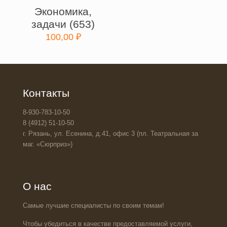
Экономика,
задачи (653)
100,00
₽
Контакты
8-930-783-10-50
8 (4912) 51-10-50
г. Рязань, ул. Есенина, д.41, офис 3 (пл. Театральная за
маг. «Сюрприз»)
О нас
Самые лучшие специалисты по своим темам!
Чтобы убедиться в качестве предоставляемой услуги,