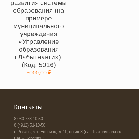
развития системы
образования (на
примере
муниципального
учреждения
«Управление
образования
г.Лабытнанги»).
(Код: 5016)
5000,00
₽
Контакты
8-930-783-10-50
8 (4912) 51-10-50
г. Рязань, ул. Есенина, д.41, офис 3 (пл. Театральная за
маг. «Сюрприз»)