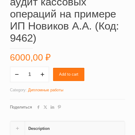
аудит кассовых
операций на примере
ИП Новиков А.А. (Код:
9462)
6000,00
₽
Бухгалтерский
Add to cart
учет
и
аудит
Category:
Дипломные работы
кассовых
операций
Поделиться
на
примере
ИП
Новиков
Description
А.А.