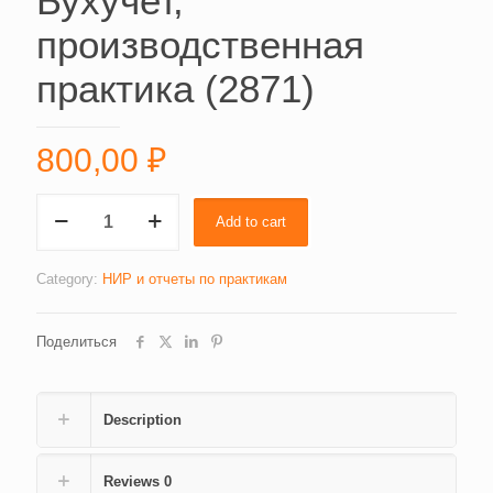
Бухучет,
производственная
практика (2871)
800,00
₽
Бухучет,
Add to cart
производственная
практика
(2871)
Category:
НИР и отчеты по практикам
quantity
Поделиться
Description
Reviews
0