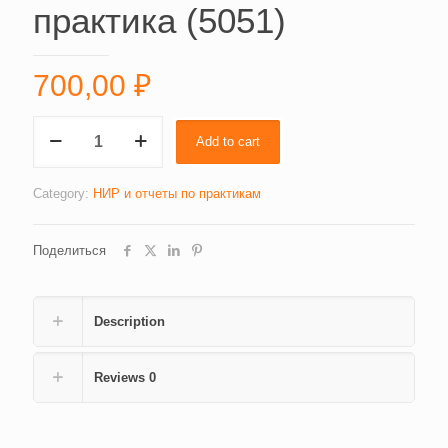
практика (5051)
700,00
₽
Бухучет,
Add to cart
производственная
практика
(5051)
Category:
НИР и отчеты по практикам
quantity
Поделиться
Description
Reviews
0