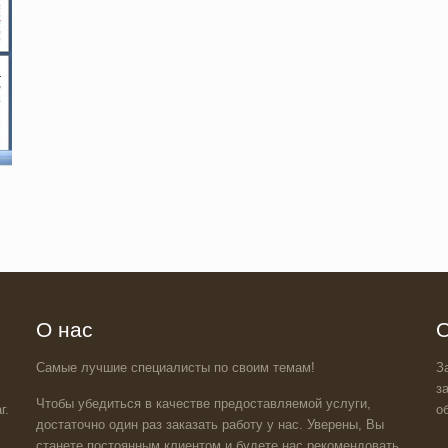
О нас
О
Самые лучшие специалисты по своим темам!
З
з
Чтобы убедиться в качестве предоставляемой услуги,
г.
о
достаточно один раз заказать работу у нас. Уверены, Вы
станете постоянным клиентом и будете нас рекомендовать.