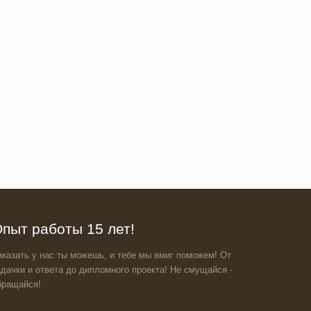
пыт работы 15 лет!
аказать у нас ты можешь, и тебе мы вмиг поможем! От
адачки и ответа до дипломного проекта! Не смущайся -
бращайся!