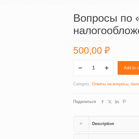
Вопросы по 
налогооблож
500,00
₽
Вопросы
Add to c
по
«Теории
и
Category:
Ответы на вопросы, бил
истории
налогообложения»
Поделиться
(3506)
quantity
Description