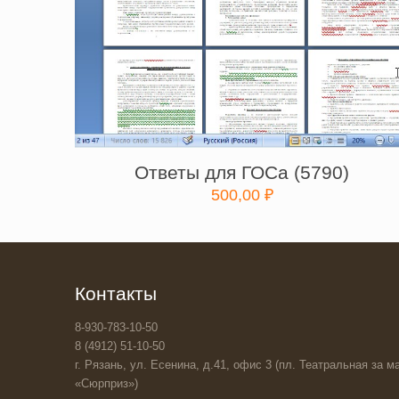
Ответы для ГОСа (5790)
500,00
₽
Контакты
8-930-783-10-50
8 (4912) 51-10-50
г. Рязань, ул. Есенина, д.41, офис 3 (пл. Театральная за ма
«Сюрприз»)