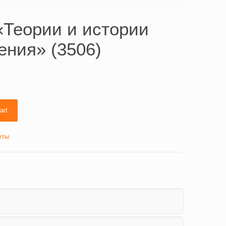
«Теории и истории
ения» (3506)
art
еты