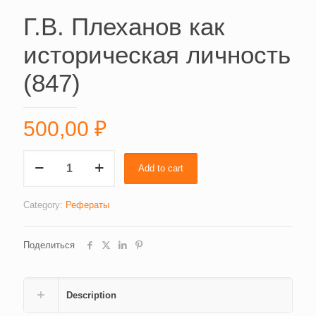
Г.В. Плеханов как
историческая личность
(847)
500,00
₽
Г.В.
Add to cart
Плеханов
как
историческая
Category:
Рефераты
личность
(847)
Поделиться
quantity
Description