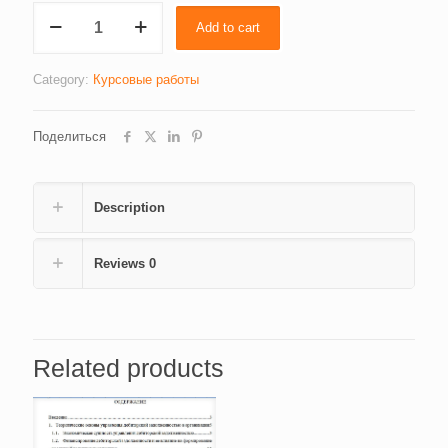
Двойная
Add to cart
форма
вины
quantity
Category:
Курсовые работы
Поделиться
Description
Reviews
0
Related products