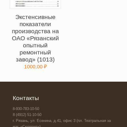
Экстенсивные
показатели
производства на
ОАО «Рязанский
опытный
ремонтный
завод» (1013)
1000,00
₽
Контакты
8-930-783-10-50
8 (4912) 51-10-50
г. Рязань, ул. Есенина, д.41, офис 3 (пл. Театральная за
маг. «Сюрприз»)