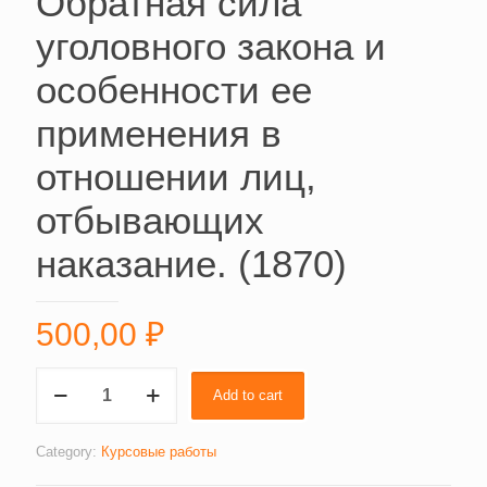
Обратная сила
уголовного закона и
особенности ее
применения в
отношении лиц,
отбывающих
наказание. (1870)
500,00
₽
Действие
Add to cart
уголовного
закона
во
Category:
Курсовые работы
времени.