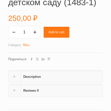
детском саду (1483-1)
250,00
₽
Задачи
Add to cart
и
направления
работы
Category:
Misc
по
теории
Поделиться
и
методике
речи
детей
Description
в
детском
саду
Reviews
0
(1483-
1)
quantity