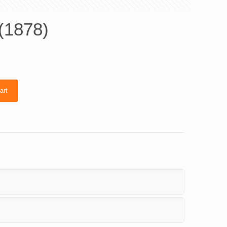
(1878)
art