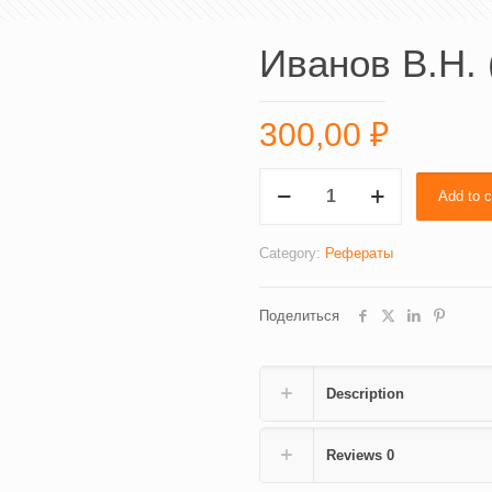
Иванов В.Н. 
300,00
₽
Иванов
Add to c
В.Н.
(1878)
quantity
Category:
Рефераты
Поделиться
Description
Reviews
0