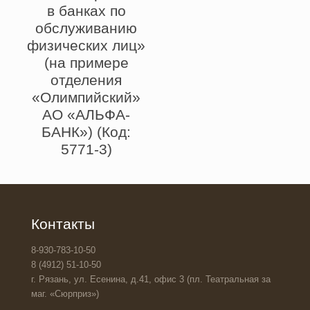
в банках по
обслуживанию
физических лиц»
(на примере
отделения
«Олимпийский»
АО «АЛЬФА-
БАНК») (Код:
5771-3)
Контакты
8-930-783-10-50
8 (4912) 51-10-50
г. Рязань, ул. Есенина, д.41, офис 3 (пл. Театральная за
маг. «Сюрприз»)