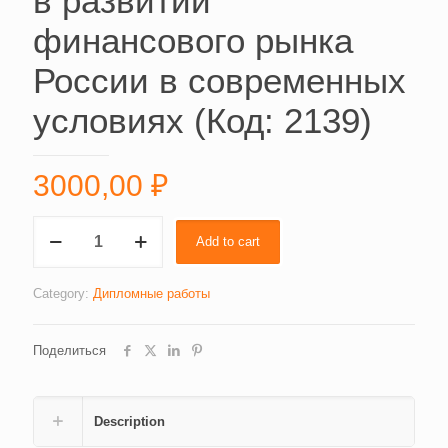
в развитии
финансового рынка
России в современных
условиях (Код: 2139)
3000,00
₽
Иностранный
Add to cart
капитал
в
развитии
Category:
Дипломные работы
финансового
рынка
Поделиться
России
в
современных
условиях
Description
(Код: