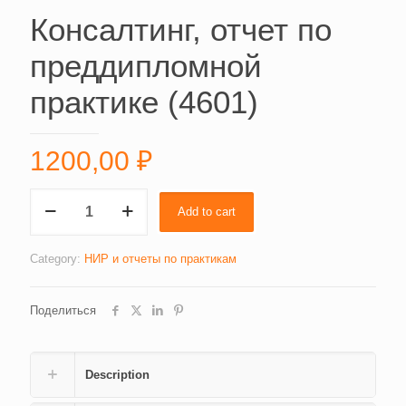
Консалтинг, отчет по
преддипломной
практике (4601)
1200,00
₽
Консалтинг,
Add to cart
отчет
по
преддипломной
Category:
НИР и отчеты по практикам
практике
(4601)
Поделиться
quantity
Description