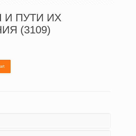
 И ПУТИ ИХ
Я (3109)
art