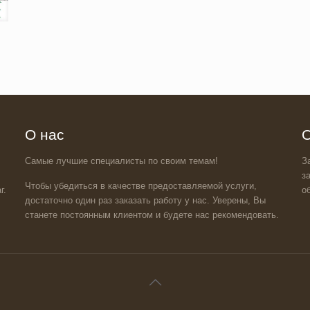
О нас
О
Самые лучшие специалисты по своим темам!
З
з
Чтобы убедиться в качестве предоставляемой услуги,
г.
о
достаточно один раз заказать работу у нас. Уверены, Вы
станете постоянным клиентом и будете нас рекомендовать.