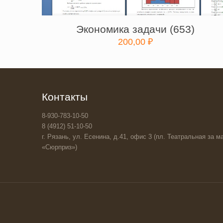
Экономика задачи (653)
200,00
₽
Контакты
8-930-783-10-50
8 (4912) 51-10-50
г. Рязань, ул. Есенина, д.41, офис 3 (пл. Театральная за ма
«Сюрприз»)