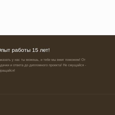
пыт работы 15 лет!
аказать у нас ты можешь, и тебе мы вмиг поможем! От
адачки и ответа до дипломного проекта! Не смущайся -
бращайся!