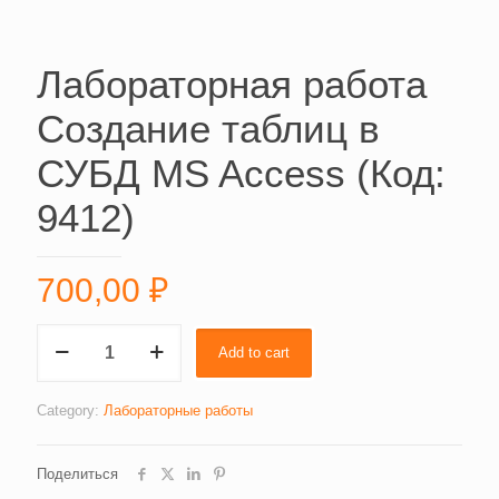
Лабораторная работа
Создание таблиц в
СУБД MS Access (Код:
9412)
700,00
₽
Лабораторная
Add to cart
работа
Создание
таблиц
Category:
Лабораторные работы
в
СУБД
Поделиться
MS
Access