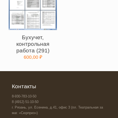
Бухучет,
контрольная
работа (291)
600,00
₽
Контакты
8-930-783-10-50
8 (4912) 51-10-50
г. Рязань, ул. Есенина, д.41, офис 3 (пл. Театральная за
маг. «Сюрприз»)