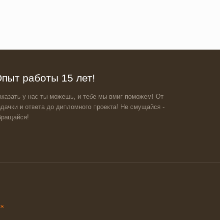
пыт работы 15 лет!
аказать у нас ты можешь, и тебе мы вмиг поможем! От
адачки и ответа до дипломного проекта! Не смущайся -
бращайся!
ss