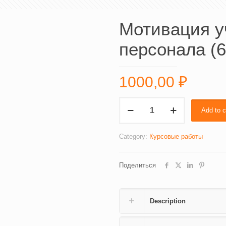
Мотивация у
персонала (6
1000,00
₽
Мотивация
Add to c
учебной
деятельности
персонала
Category:
Курсовые работы
(6712)
quantity
Поделиться
Description