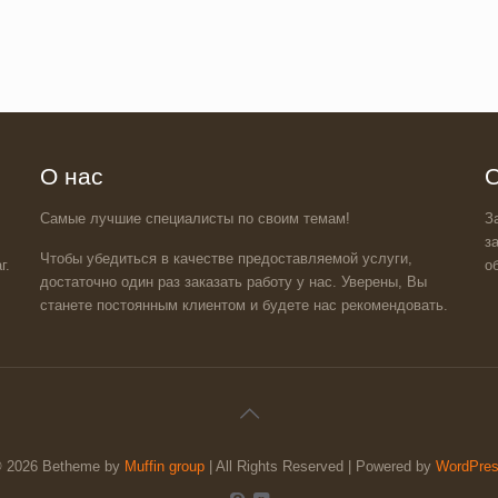
О нас
О
Самые лучшие специалисты по своим темам!
З
з
Чтобы убедиться в качестве предоставляемой услуги,
г.
о
достаточно один раз заказать работу у нас. Уверены, Вы
станете постоянным клиентом и будете нас рекомендовать.
 2026 Betheme by
Muffin group
| All Rights Reserved | Powered by
WordPre