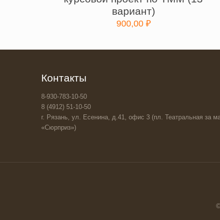
вариант)
900,00
₽
Контакты
8-930-783-10-50
8 (4912) 51-10-50
г. Рязань, ул. Есенина, д.41, офис 3 (пл. Театральная за ма
«Сюрприз»)
©