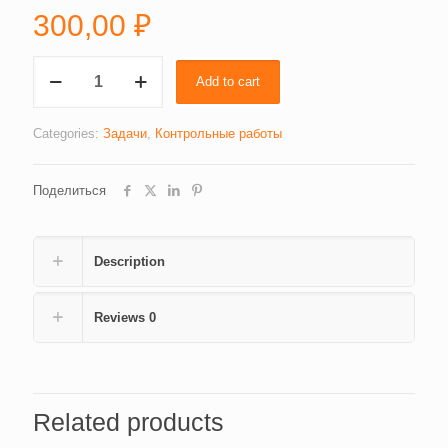
300,00
₽
Налоги,
Add to cart
задачи
(3138)
quantity
Categories:
Задачи
,
Контрольные работы
Поделиться
Description
Reviews
0
Related products