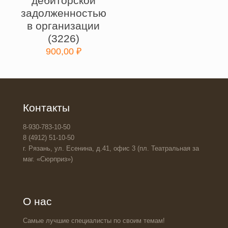
дебиторской
задолженностью
в организации
(3226)
900,00
₽
Контакты
8-930-783-10-50
8 (4912) 51-10-50
г. Рязань, ул. Есенина, д.41, офис 3 (пл. Театральная за
маг. «Сюрприз»)
О нас
Самые лучшие специалисты по своим темам!