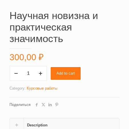
Научная новизна и
практическая
значимость
300,00
₽
Научная
Add to cart
новизна
и
практическая
Category:
Курсовые работы
значимость
quantity
Поделиться
Description