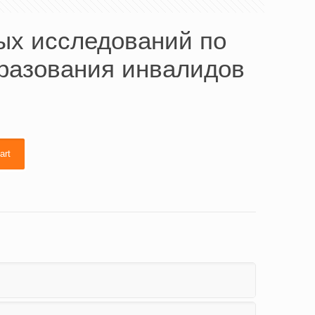
ых исследований по
разования инвалидов
art