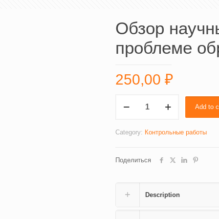
Обзор научн
проблеме об
250,00
₽
Обзор
Add to c
научных
исследований
по
Category:
Контрольные работы
проблеме
образования
Поделиться
инвалидов
quantity
Description