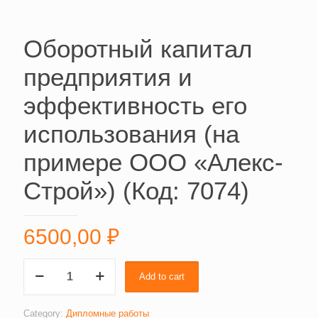
Оборотный капитал
предприятия и
эффективность его
использования (на
примере ООО «Алекс-
Строй») (Код: 7074)
6500,00
₽
Оборотный
Add to cart
капитал
предприятия
и
Category:
Дипломные работы