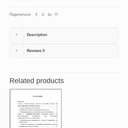
эффективность
его
Поделиться
использования
(на
примере
ООО
Description
«Алекс-
Строй»)
(Код:
Reviews
0
7074)
quantity
Related products