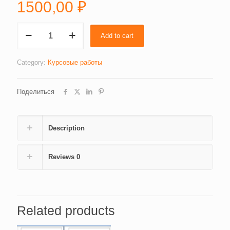
1500,00
₽
Организация
Add to cart
производства
и
обслуживания
Category:
Курсовые работы
кафе
на
Поделиться
60
посадочных
мест,
организация
Description
банкета
«Презентация
кафе»
Reviews
0
на
60
человек
(1881)
Related products
quantity