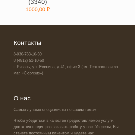
(3340)
1000,00
₽
Контакты
8-930-783-10-50
8 (4912) 51-10-50
г. Рязань, ул. Есенина, д.41, офис 3 (пл. Театральная за
маг. «Сюрприз»)
О нас
Самые лучшие специалисты по своим темам!
Чтобы убедиться в качестве предоставляемой услуги,
достаточно один раз заказать работу у нас. Уверены, Вы
станете постоянным клиентом и будете нас