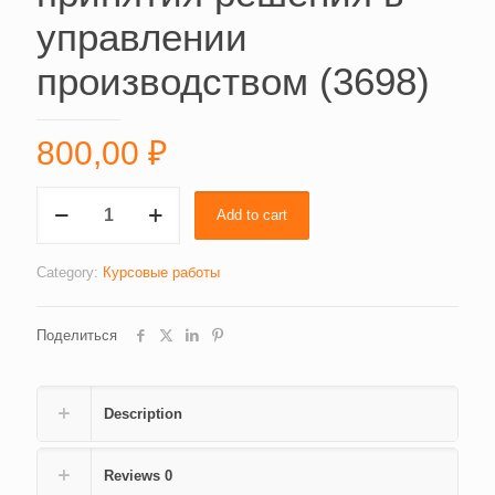
управлении
производством (3698)
800,00
₽
Особенности
Add to cart
и
методы
принятия
Category:
Курсовые работы
решения
в
Поделиться
управлении
производством
(3698)
quantity
Description
Reviews
0