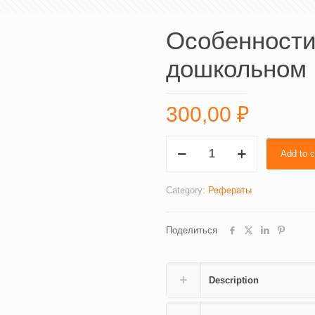
Особенности
дошкольном 
300,00
₽
Особенности
Add to c
общения
в
дошкольном
Category:
Рефераты
возрасте
(3783)
Поделиться
quantity
Description