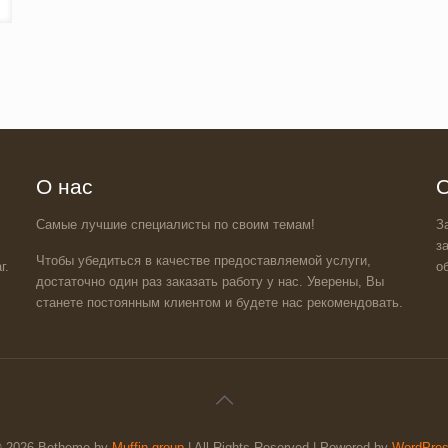
О нас
О
Самые лучшие специалисты по своим темам!
З
з
Чтобы убедиться в качестве предоставляемой услуги,
г.
о
достаточно один раз заказать работу у нас. Уверены, Вы
станете постоянным клиентом и будете нас рекомендовать.
 2026 Betheme by
Muffin group
| All Rights Reserved | Powered by
WordPre