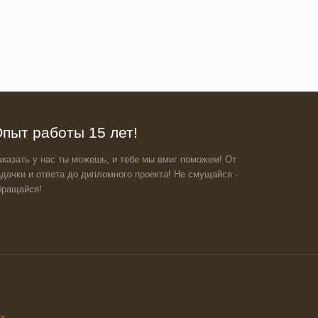
пыт работы 15 лет!
аказать у нас ты можешь, и тебе мы вмиг поможем! От
адачки и ответа до дипломного проекта! Не смущайся -
бращайся!
ss