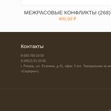
МЕЖРАСОВЫЕ КОНФЛИКТЫ (268)
400,00
₽
Контакты
8-930-783-10-50
8 (4912) 51-10-50
г. Рязань, ул. Есенина, д.41, офис 3 (пл. Театральная за ма
«Сюрприз»)
©