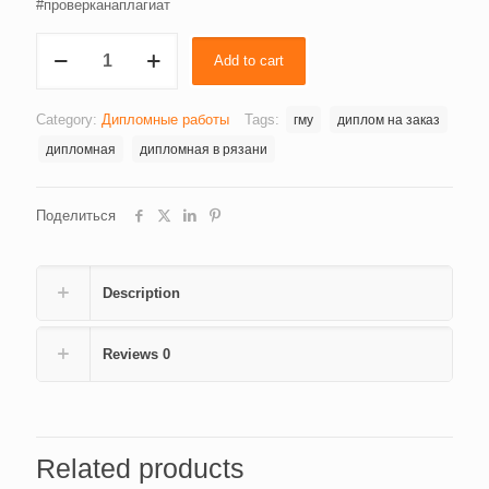
#проверканаплагиат
Оценка
Add to cart
качества
и
эффективности
Category:
Дипломные работы
Tags:
гму
диплом на заказ
деятельности
дипломная
дипломная в рязани
муниципальных
образовательных
организаций,
Поделиться
их
руководителей
и
Description
персонала
(на
примере
Reviews
0
муниципальной
автономной
образовательной
организации
дополнительного
Related products
образования