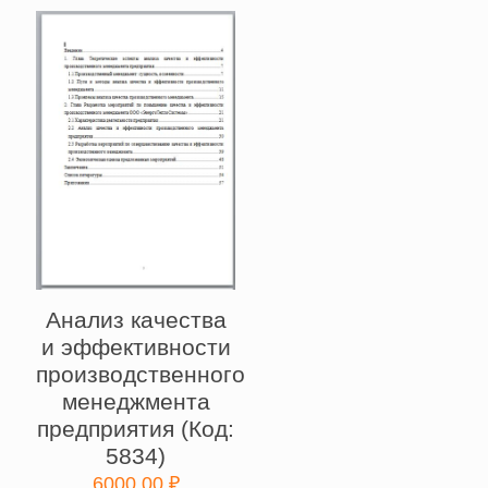
"Центр
детского
твор
(Код:
5024)
quantity
Анализ качества
и эффективности
производственного
менеджмента
предприятия (Код:
5834)
6000,00
₽